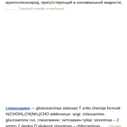
мукополисахарид, присутствующий в синовиальной жидкости,
… …
Толковый словарь по медицине
глюкозамин
— gliukozaminas statusas T sritis chemija formulė
H(CHOH)₄CH(NH₂)CHO atitikmenys: angl. chitosamine;
glucosamine rus. глюкозамин; хитозамин ryšiai: sinonimas – 2
amino 2 deoksi D gliukozė sinonimas – chitozaminas …
Chemijos