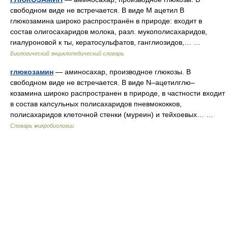
свободном виде не встречается. В виде М ацетил В
глюкозамина широко распространён в природе: входит в
состав олигосахаридов молока, разл. мукополисахаридов,
гиалуроновой к ты, кератосульфатов, ганглиозидов,… …
Биологический энциклопедический словарь
глюкозамин
— аминосахар, производное глюкозы. В
свободном виде не встречается. В виде N–ацетилглю–
козамина широко распространен в природе, в частности входит
в состав капсульных полисахаридов пневмококков,
полисахаридов клеточной стенки (муреин) и тейхоевых… …
Словарь микробиологии