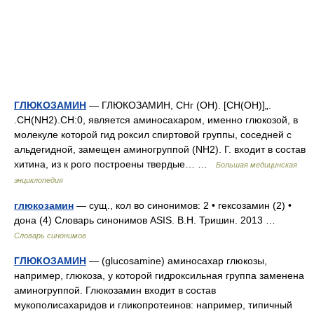
ГЛЮКОЗАМИН
— ГЛЮКОЗАМИН, СНг (ОН). [СН(ОН)]„.
.CH(NH2).CH:0, является аминосахаром, именно глюкозой, в
молекуле которой гид роксил спиртовой группы, соседней с
альдегидной, замещен аминогруппой (NH2). Г. входит в состав
хитина, из к рого построены твердые… …
Большая медицинская
энциклопедия
глюкозамин
— сущ., кол во синонимов: 2 • гексозамин (2) •
дона (4) Словарь синонимов ASIS. В.Н. Тришин. 2013 …
Словарь синонимов
ГЛЮКОЗАМИН
— (glucosamine) аминосахар глюкозы,
например, глюкоза, у которой гидроксильная группа заменена
аминогруппой. Глюкозамин входит в состав
мукополисахаридов и гликопротеинов: например, типичный