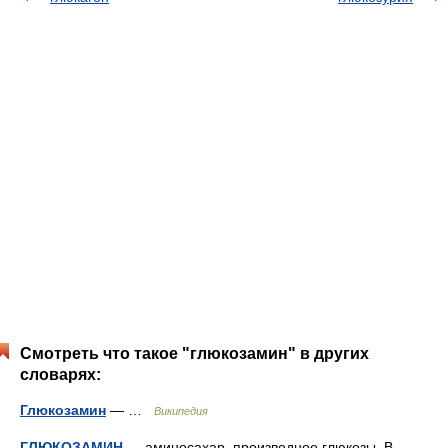
Смотреть что такое "глюкозамин" в других
словарях:
Глюкозамин
— …
Википедия
ГЛЮКОЗАМИН
— аминосахар, производное глюкозы. В